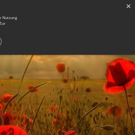
×
en
Registrieren
Gedenkseite gestalten
ie Nutzung
Zur
E IM TRAUERFALL
WAS IST EINE GEDENKSEITE