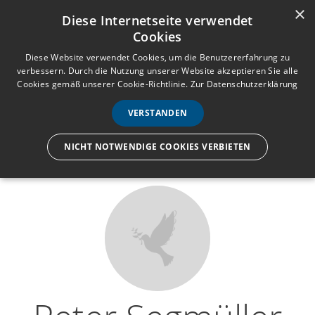
×
Anmelden
Registrieren
Diese Internetseite verwendet
Cookies
M
e
Diese Website verwendet Cookies, um die Benutzererfahrung zu
verbessern. Durch die Nutzung unserer Website akzeptieren Sie alle
n
Cookies gemäß unserer Cookie-Richtlinie.
Zur Datenschutzerklärung
Wir lassen nur die Hand los,
ü
nicht den Menschen.
VERSTANDEN
NICHT NOTWENDIGE COOKIES VERBIETEN