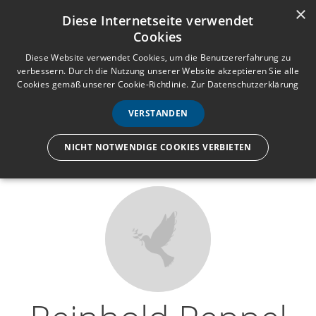
×
Anmelden
Registrieren
Diese Internetseite verwendet
Cookies
M
e
Diese Website verwendet Cookies, um die Benutzererfahrung zu
verbessern. Durch die Nutzung unserer Website akzeptieren Sie alle
n
Cookies gemäß unserer Cookie-Richtlinie.
Zur Datenschutzerklärung
Wir lassen nur die Hand los,
ü
nicht den Menschen.
VERSTANDEN
NICHT NOTWENDIGE COOKIES VERBIETEN