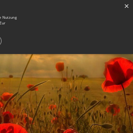
×
en
Registrieren
Gedenkseite gestalten
ie Nutzung
Zur
E IM TRAUERFALL
WAS IST EINE GEDENKSEITE