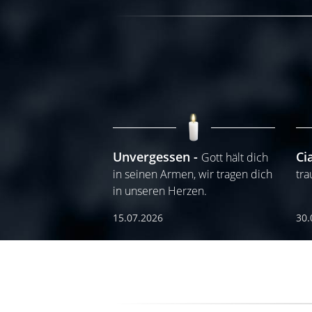
Unvergessen
Ci
Gott hält dich
in seinen Armen, wir tragen dich
tra
in unseren Herzen.
15.07.2026
30.