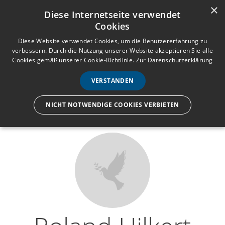
×
Anmelden
Registrieren
Diese Internetseite verwendet
Cookies
M
e
Diese Website verwendet Cookies, um die Benutzererfahrung zu
verbessern. Durch die Nutzung unserer Website akzeptieren Sie alle
n
Cookies gemäß unserer Cookie-Richtlinie.
Zur Datenschutzerklärung
Wir lassen nur die Hand los,
ü
nicht den Menschen.
VERSTANDEN
NICHT NOTWENDIGE COOKIES VERBIETEN