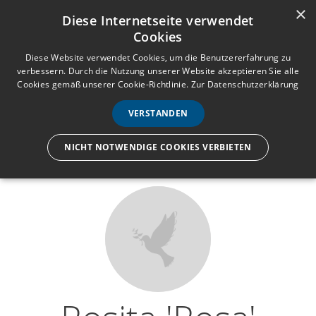
×
Anmelden
Registrieren
Diese Internetseite verwendet
Cookies
M
e
Diese Website verwendet Cookies, um die Benutzererfahrung zu
verbessern. Durch die Nutzung unserer Website akzeptieren Sie alle
n
Cookies gemäß unserer Cookie-Richtlinie.
Zur Datenschutzerklärung
Wir lassen nur die Hand los,
ü
nicht den Menschen.
VERSTANDEN
NICHT NOTWENDIGE COOKIES VERBIETEN