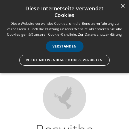
×
Anmelden
Registrieren
Diese Internetseite verwendet
Cookies
M
e
Diese Website verwendet Cookies, um die Benutzererfahrung zu
verbessern. Durch die Nutzung unserer Website akzeptieren Sie alle
n
Cookies gemäß unserer Cookie-Richtlinie.
Zur Datenschutzerklärung
Wir lassen nur die Hand los,
ü
nicht den Menschen.
VERSTANDEN
NICHT NOTWENDIGE COOKIES VERBIETEN