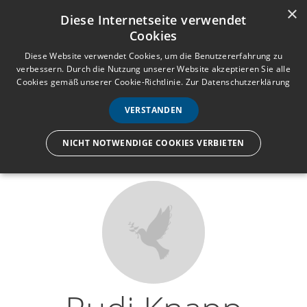
×
Anmelden
Registrieren
Diese Internetseite verwendet
Cookies
M
e
Diese Website verwendet Cookies, um die Benutzererfahrung zu
verbessern. Durch die Nutzung unserer Website akzeptieren Sie alle
n
Cookies gemäß unserer Cookie-Richtlinie.
Zur Datenschutzerklärung
Wir lassen nur die Hand los,
ü
nicht den Menschen.
VERSTANDEN
NICHT NOTWENDIGE COOKIES VERBIETEN