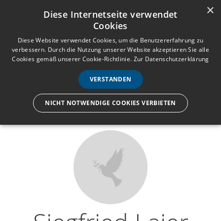
×
Anmelden
Registrieren
Diese Internetseite verwendet
Cookies
M
e
Diese Website verwendet Cookies, um die Benutzererfahrung zu
verbessern. Durch die Nutzung unserer Website akzeptieren Sie alle
n
Cookies gemäß unserer Cookie-Richtlinie.
Zur Datenschutzerklärung
Wir lassen nur die Hand los,
ü
nicht den Menschen.
VERSTANDEN
NICHT NOTWENDIGE COOKIES VERBIETEN