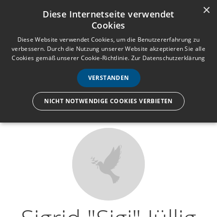
×
Anmelden
Registrieren
Diese Internetseite verwendet
Cookies
M
e
Diese Website verwendet Cookies, um die Benutzererfahrung zu
verbessern. Durch die Nutzung unserer Website akzeptieren Sie alle
n
Cookies gemäß unserer Cookie-Richtlinie.
Zur Datenschutzerklärung
Wir lassen nur die Hand los,
ü
nicht den Menschen.
VERSTANDEN
NICHT NOTWENDIGE COOKIES VERBIETEN