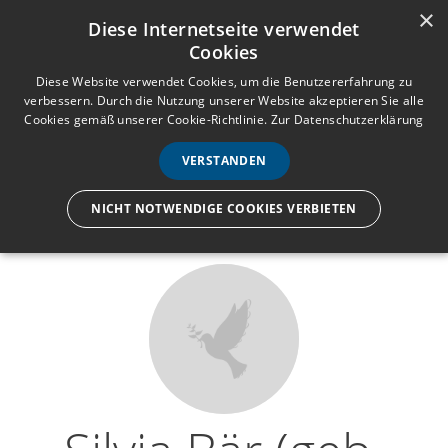
×
Anmelden
Registrieren
Diese Internetseite verwendet
Cookies
M
e
Diese Website verwendet Cookies, um die Benutzererfahrung zu
verbessern. Durch die Nutzung unserer Website akzeptieren Sie alle
n
Cookies gemäß unserer Cookie-Richtlinie.
Zur Datenschutzerklärung
Wir lassen nur die Hand los,
ü
nicht den Menschen.
VERSTANDEN
NICHT NOTWENDIGE COOKIES VERBIETEN