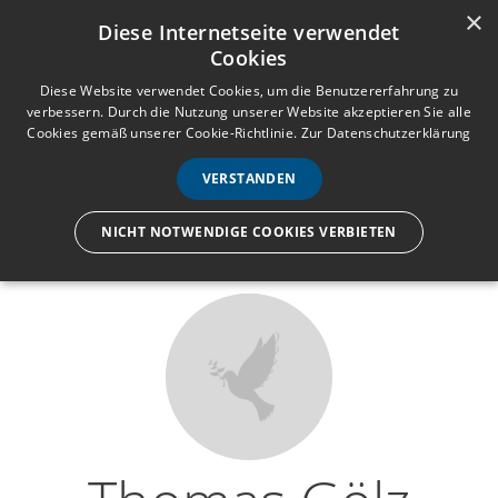
×
Anmelden
Registrieren
Diese Internetseite verwendet
Cookies
M
e
Diese Website verwendet Cookies, um die Benutzererfahrung zu
verbessern. Durch die Nutzung unserer Website akzeptieren Sie alle
n
Cookies gemäß unserer Cookie-Richtlinie.
Zur Datenschutzerklärung
Wir lassen nur die Hand los,
ü
nicht den Menschen.
VERSTANDEN
NICHT NOTWENDIGE COOKIES VERBIETEN