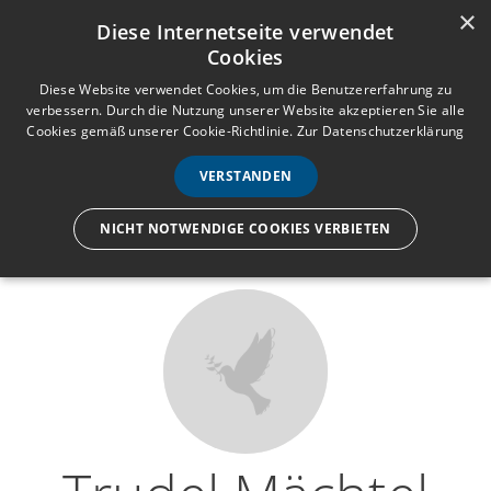
×
Anmelden
Registrieren
Diese Internetseite verwendet
Cookies
M
e
Diese Website verwendet Cookies, um die Benutzererfahrung zu
verbessern. Durch die Nutzung unserer Website akzeptieren Sie alle
n
Cookies gemäß unserer Cookie-Richtlinie.
Zur Datenschutzerklärung
Wir lassen nur die Hand los,
ü
nicht den Menschen.
VERSTANDEN
NICHT NOTWENDIGE COOKIES VERBIETEN