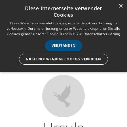
×
Anmelden
Registrieren
Diese Internetseite verwendet
Cookies
M
e
Diese Website verwendet Cookies, um die Benutzererfahrung zu
verbessern. Durch die Nutzung unserer Website akzeptieren Sie alle
n
Cookies gemäß unserer Cookie-Richtlinie.
Zur Datenschutzerklärung
Wir lassen nur die Hand los,
ü
nicht den Menschen.
VERSTANDEN
NICHT NOTWENDIGE COOKIES VERBIETEN