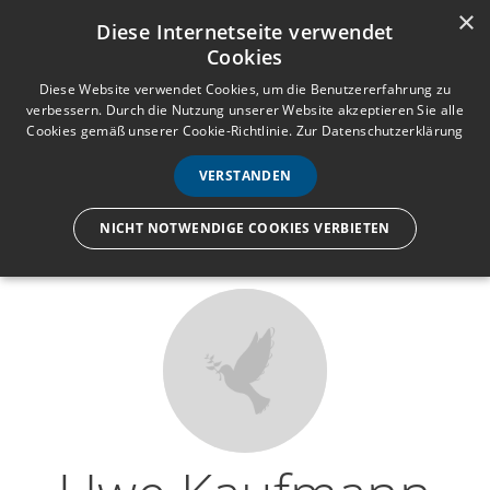
×
Anmelden
Registrieren
Diese Internetseite verwendet
Cookies
M
e
Diese Website verwendet Cookies, um die Benutzererfahrung zu
verbessern. Durch die Nutzung unserer Website akzeptieren Sie alle
n
Cookies gemäß unserer Cookie-Richtlinie.
Zur Datenschutzerklärung
Wir lassen nur die Hand los,
ü
nicht den Menschen.
VERSTANDEN
NICHT NOTWENDIGE COOKIES VERBIETEN