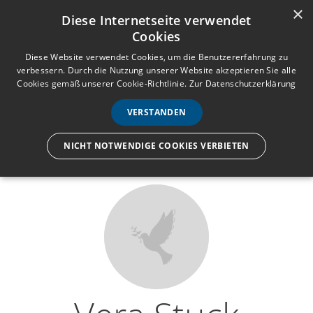
×
Anmelden
Registrieren
Diese Internetseite verwendet
Cookies
M
e
Diese Website verwendet Cookies, um die Benutzererfahrung zu
verbessern. Durch die Nutzung unserer Website akzeptieren Sie alle
n
Cookies gemäß unserer Cookie-Richtlinie.
Zur Datenschutzerklärung
Wir lassen nur die Hand los,
ü
nicht den Menschen.
VERSTANDEN
NICHT NOTWENDIGE COOKIES VERBIETEN