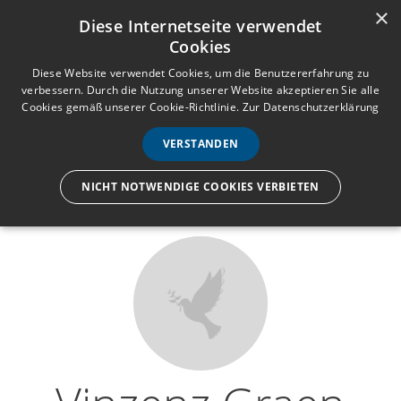
×
Anmelden
Registrieren
Diese Internetseite verwendet
Cookies
M
e
Diese Website verwendet Cookies, um die Benutzererfahrung zu
verbessern. Durch die Nutzung unserer Website akzeptieren Sie alle
n
Cookies gemäß unserer Cookie-Richtlinie.
Zur Datenschutzerklärung
Wir lassen nur die Hand los,
ü
nicht den Menschen.
VERSTANDEN
NICHT NOTWENDIGE COOKIES VERBIETEN