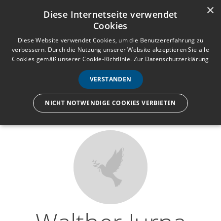
×
Anmelden
Registrieren
Diese Internetseite verwendet
Cookies
M
e
Diese Website verwendet Cookies, um die Benutzererfahrung zu
verbessern. Durch die Nutzung unserer Website akzeptieren Sie alle
n
Cookies gemäß unserer Cookie-Richtlinie.
Zur Datenschutzerklärung
Wir lassen nur die Hand los,
ü
nicht den Menschen.
VERSTANDEN
NICHT NOTWENDIGE COOKIES VERBIETEN