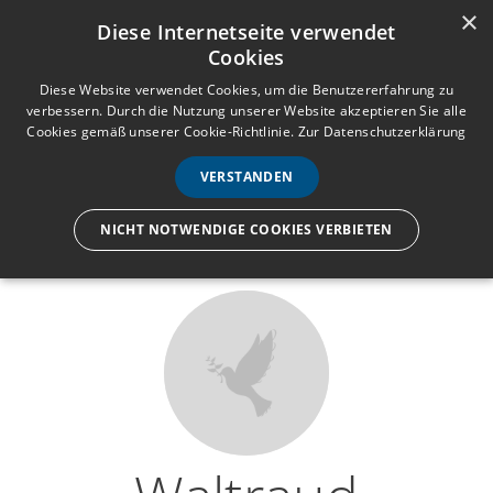
×
Anmelden
Registrieren
Diese Internetseite verwendet
Cookies
M
e
Diese Website verwendet Cookies, um die Benutzererfahrung zu
verbessern. Durch die Nutzung unserer Website akzeptieren Sie alle
n
Cookies gemäß unserer Cookie-Richtlinie.
Zur Datenschutzerklärung
Wir lassen nur die Hand los,
ü
nicht den Menschen.
VERSTANDEN
NICHT NOTWENDIGE COOKIES VERBIETEN