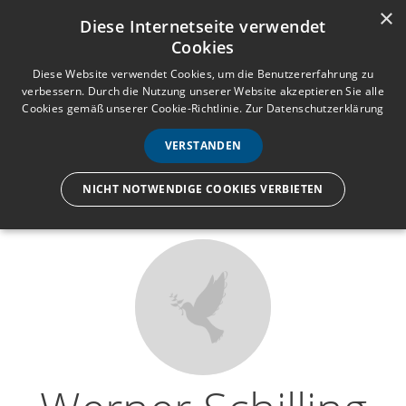
×
Anmelden
Registrieren
Diese Internetseite verwendet
Cookies
M
e
Diese Website verwendet Cookies, um die Benutzererfahrung zu
verbessern. Durch die Nutzung unserer Website akzeptieren Sie alle
n
Cookies gemäß unserer Cookie-Richtlinie.
Zur Datenschutzerklärung
Wir lassen nur die Hand los,
ü
nicht den Menschen.
VERSTANDEN
NICHT NOTWENDIGE COOKIES VERBIETEN