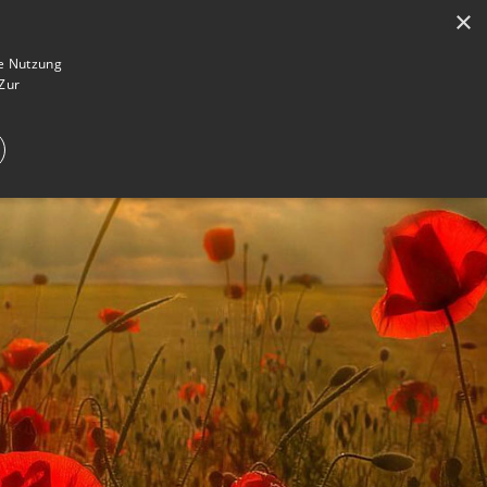
×
en
Registrieren
Gedenkseite gestalten
ie Nutzung
Zur
E IM TRAUERFALL
WAS IST EINE GEDENKSEITE