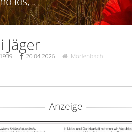
nd los,
li Jäger
.1939
20.04.2026
Mörlenbach
Anzeige