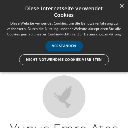
×
Anmelden
Registrieren
Diese Internetseite verwendet
Cookies
M
e
Diese Website verwendet Cookies, um die Benutzererfahrung zu
verbessern. Durch die Nutzung unserer Website akzeptieren Sie alle
n
Cookies gemäß unserer Cookie-Richtlinie.
Zur Datenschutzerklärung
Wir lassen nur die Hand los,
ü
nicht den Menschen.
VERSTANDEN
NICHT NOTWENDIGE COOKIES VERBIETEN