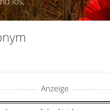
nd los,
onym
Anzeige