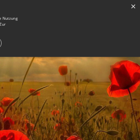
×
en
Registrieren
Gedenkseite gestalten
ie Nutzung
Zur
E IM TRAUERFALL
WAS IST EINE GEDENKSEITE