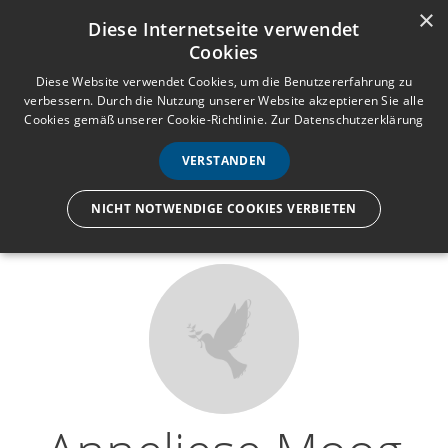
×
Anmelden
Registrieren
Diese Internetseite verwendet
Cookies
M
e
Diese Website verwendet Cookies, um die Benutzererfahrung zu
verbessern. Durch die Nutzung unserer Website akzeptieren Sie alle
n
Cookies gemäß unserer Cookie-Richtlinie.
Zur Datenschutzerklärung
Wir lassen nur die Hand los,
ü
nicht den Menschen.
VERSTANDEN
NICHT NOTWENDIGE COOKIES VERBIETEN