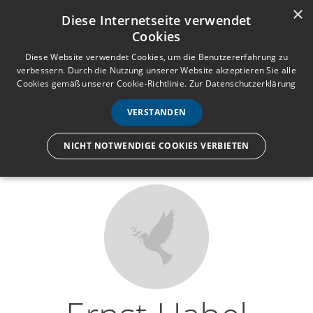
×
Anmelden
Registrieren
Diese Internetseite verwendet
Cookies
M
e
Diese Website verwendet Cookies, um die Benutzererfahrung zu
verbessern. Durch die Nutzung unserer Website akzeptieren Sie alle
n
Cookies gemäß unserer Cookie-Richtlinie.
Zur Datenschutzerklärung
Wir lassen nur die Hand los,
ü
nicht den Menschen.
VERSTANDEN
NICHT NOTWENDIGE COOKIES VERBIETEN